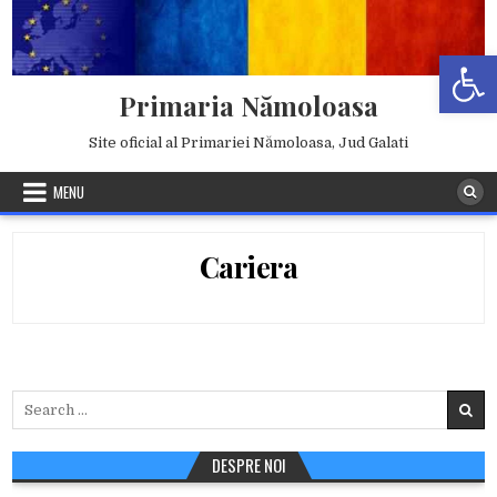
Skip
to
Deschide b
content
Primaria Nămoloasa
Site oficial al Primariei Nămoloasa, Jud Galati
MENU
Cariera
Search
for:
DESPRE NOI