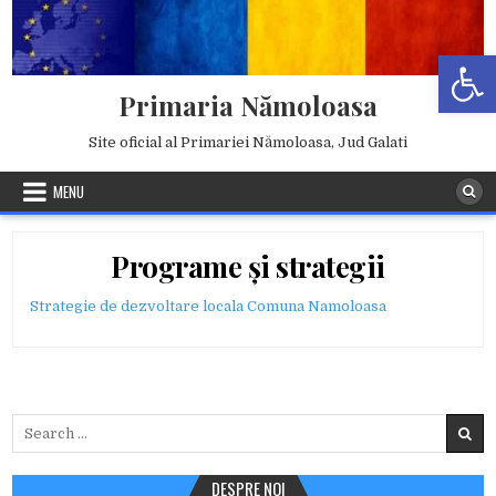
Skip
to
Deschide b
content
Primaria Nămoloasa
Site oficial al Primariei Nămoloasa, Jud Galati
MENU
Programe și strategii
Strategie de dezvoltare locala Comuna Namoloasa
Search
for:
DESPRE NOI